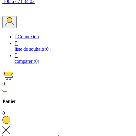

06 67 71 34 02

Connexion

liste de souhaits
(0 )

comparer
(0)
0
Panier
0