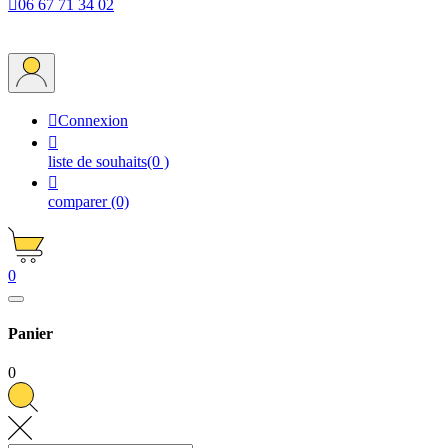

06 67 71 34 02

Connexion

liste de souhaits
(0 )

comparer
(0)
0
Panier
0