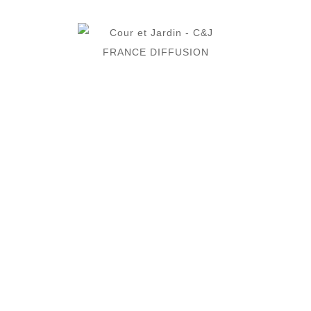
Convient à Intérieur et extérieur
Double fond Fixé
Imperméable Non
Modèle S :
Contenu : 91 L
Poids net : 18 kg
Longueur : 91 cm
Largeur : 20 cm
Hauteur : 50 cm
Longueur ouverture : 85 cm
Largeur ouverture : 14 cm