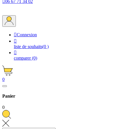

06 67 71 34 02

Connexion

liste de souhaits
(0 )

comparer
(0)
0
Panier
0