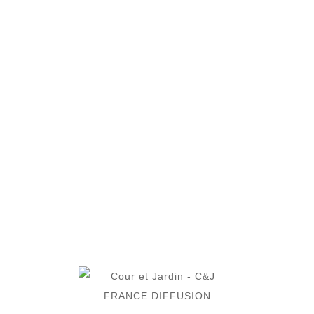
pas inaperçu.
Cela en fait le pot de fleurs idéal pour tout intérieur
ou jardin.
Expédié sous 24H/72H
QUANTITÉ

AJOUTER AU PANIER

