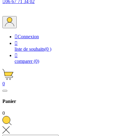

06 67 71 34 02

Connexion

liste de souhaits
(0 )

comparer
(0)
0
Panier
0